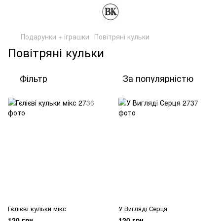
Подарунки + іграшки
Повітряні кульки
Повітряні кульки
Фільтр
За популярністю
Гєлієві кульки мікс
У Вигляді Серця
120 грн
120 грн